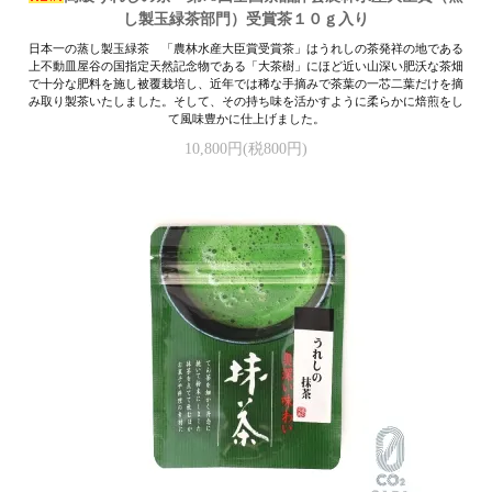
し製玉緑茶部門）受賞茶１０ｇ入り
日本一の蒸し製玉緑茶 「農林水産大臣賞受賞茶」はうれしの茶発祥の地である
上不動皿屋谷の国指定天然記念物である「大茶樹」にほど近い山深い肥沃な茶畑
で十分な肥料を施し被覆栽培し、近年では稀な手摘みで茶葉の一芯二葉だけを摘
み取り製茶いたしました。そして、その持ち味を活かすように柔らかに焙煎をし
て風味豊かに仕上げました。
10,800円(税800円)