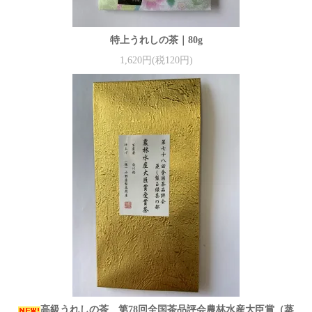
特上うれしの茶｜80g
1,620円(税120円)
高級うれしの茶 第78回全国茶品評会農林水産大臣賞（蒸