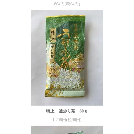
864円(税64円)
特上 釜炒り茶 80ｇ
1,296円(税96円)