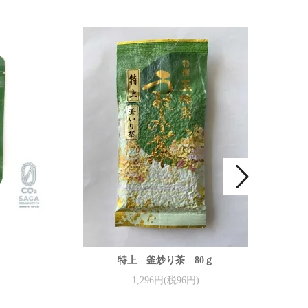
特上 釜炒り茶 80ｇ
1,296円(税96円)