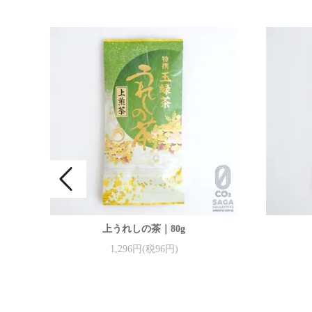
上うれしの茶｜80g
1,296円(税96円)
品評会
）受賞