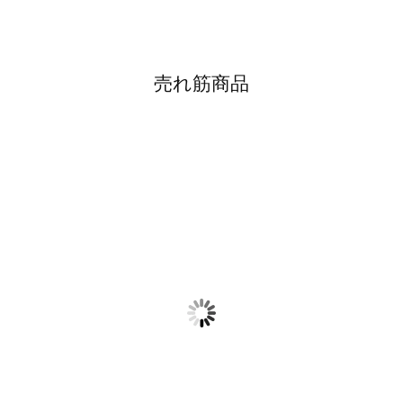
売れ筋商品
特上うれしの茶｜80g
1,620円(税120円)
上うれしの茶｜80g